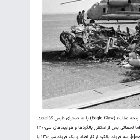
در شب ۲۴ آوریل ۱۹۸۰ (۵ اردیبهشت ۱۳۵۹)، نیروهای دلتای آمریکا در چارچوب «عملیات پنجه عقاب» (Eagle Claw) پا به صحرای طبس گذاشتند.
هواشناسان ارتش آمریکا آسمان صاف و جوّی آرام را برای منطقه پیش بینی کرده بودند. اما لحظاتی پس از استقرار بالگردها و هواپیماهای سی-۱۳۰
تمام منطقه را فرا گرفت[0]. سه فروند بالگرد از کار افتاد و یک فروند سی-۱۳۰ با