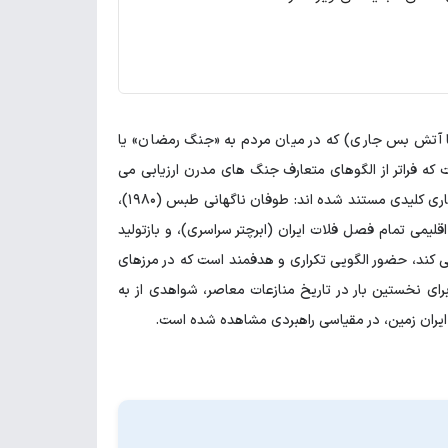
مام عیار ائتلاف آمریکا، اسرائیل و چند کشور عربی علیه ایران (نهم اسفند ۱۴۰۴ تا آتش بس جاری) که در میان مردم به «جنگ رمضان» یا
شت که فراتر از الگوهای متعارف جنگ های مدرن ارزیابی می
شوند. در این مقاله، با استناد به گزارش های رسمی و منابع معتبر بین المللی، پنج ناهنجاری کلیدی مستند شده اند: طوفان ناگهانی طبس (۱۹۸۰)،
ر اقلیمی تمام فصل فلات ایران (ابرچتر سراسری)، و بازتولید
ظامی متمایز می کند، حضور الگویی تکراری و هدفمند است که در مرزهای
ای نخستین بار در تاریخ منازعات معاصر، شواهدی از به
ن ایران زمین، در مقیاسی راهبردی مشاهده شده است.