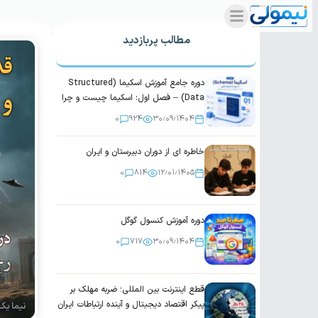
مطالب پربازدید
دوره جامع آموزش اسکیما (Structured
Data) – فصل اول: اسکیما چیست و چرا
اهمیت دارد؟
0
924
۳۰٫۰۹٫۱۴۰۴
خاطره ای از دوران دبیرستان و ایران
0
814
۱۲٫۰۱٫۱۴۰۵
دوره آموزش کنسول گوگل
0
717
۳۰٫۰۹٫۱۴۰۴
قطع اینترنت بین المللی؛ ضربه مهلک بر
پیکر اقتصاد دیجیتال و آینده ارتباطات ایران