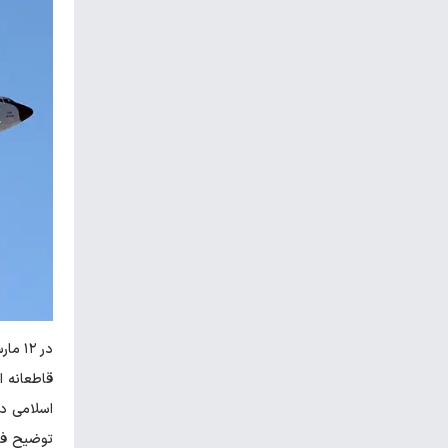
قاطعانه ا
توضیح فن