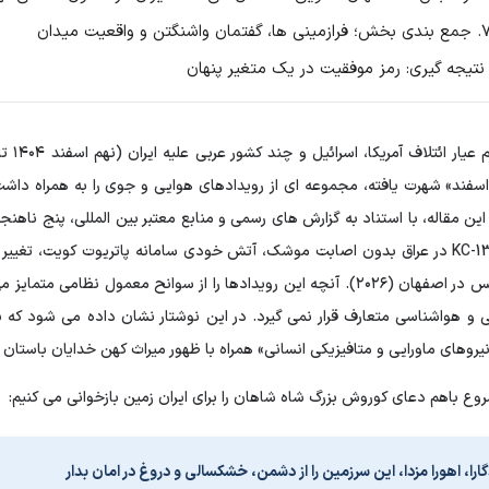
ن و واقعیت میدان
جنگ ت
جنگ 9 اسفند» شهرت یافته، مجموعه ای از رویدادهای هوایی و جوی را به همراه دا
سقوط KC-135 در عراق بدون اصابت موشک، آتش خودی سامانه پاتریوت کویت، تغیی
الگوی طبس در اصفهان (۲۰۲۶). آنچه این رویدادها را از سوانح معمول ن
و هواشناسی متعارف قرار نمی گیرد. در این نوشتار نشان داده می شود که بر
نیروهای ماورایی و متافیزیکی انسانی» همراه با ظهور میراث کهن خدایان باستا
وع باهم دعای کوروش بزرگ شاه شاهان را برای ایران زمین بازخوانی می کنیم:
گارا، اهورا مزدا، این سرزمین را از دشمن، خشکسالی و دروغ در امان بدار