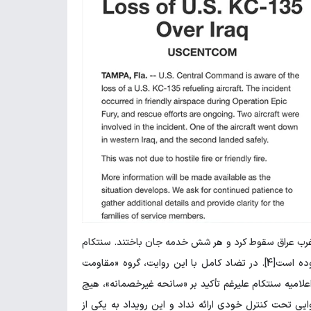
روند هواپیمای سوخت رسان KC-135 Stratotanker در آسمان غرب عراق سقوط کرد و هر شش خدمه جان باختند. سنتکام
بوده است[4]. در تضاد کامل با این روایت، گروه «مقاومت
 در عراق» (وابسته به ایران) مسئولیت سرنگونی این هواپیما را بر عهده گرفت[5]. اعلامیه سنتکام علیرغم تأکید بر «سانحه غیرخصمانه»، هیچ
 تحت کنترل خودی ارائه نداد و این رویداد به یکی از