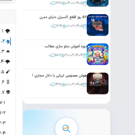
0
667
۰۴٫۰۱٫۱۴۰۵
52 روز قطع اکسیژن دنیای مدرن
0
614
۰۱٫۰۲٫۱۴۰۵
🌪️ ۱. طوفان طبس (۱۹۸۰): نخستین هشدار
🛸 ۲. آتش خودی کویت (مارچ ۲۰۲۶): خطایی هماهنگ از پیشرفته ترین سامانه های دنیا تحت نظر ناتو
دوره آموزش سئو سازی مطالب
🔥 ۳. سقوط KC-135 در عراق (مارس ۲۰۲۶): سقوط بدون آتش دشمن
0
582
۳۰٫۰۹٫۱۴۰۴
🌩️ ۴. ابرهای متراکم سراسری: معمای اقلیمی بی سابقه
🧨 ۵. اصفهان ۲۰۲۶: بازتولید الگوی طبس در عصر مدرن
هوش مصنوعی ایرانی یا دلال مجازی !
🧬 ۶. نیروهای ماورایی ایرانیان و فرازمینی ها
0
498
۰۱٫۰۳٫۱۴۰۵
👽 ۷. پارادوکس فرازمینی؛ واشنگتن از «دوستانی» سخن می گوید که در میدان علیه اش جنگیدند
۷-۱. ظهور ناگهانی «یوفوها» در دستور کار کاخ سفید؛ جنگ افزار روانی یا اعتراف غیر
۷-۲. برآیند میدانی؛ فرازمینی ها در کدام سوی مید
۷-۳. پارادوکسیکال ترین سؤال جنگ رمضان؛ چرا آمریکا از «دوستانی» سخن می گوید که در میدا
۷-۴. از طبس تا اصفهان؛ الگویی که نشان می دهد ایران در «قانون اساسی کهکش