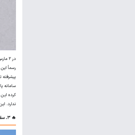
کرده این
ندارد. این
🔥 ۳. سقوط KC-135 در عراق (مارس ۲۰۲۶): سقوط بدون آتش دشمن