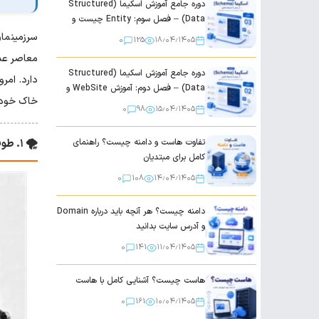
دوره جامع آموزش اسکیما (Structured
Data) – فصل سوم: Entity چیست و
گوگل چگونه صفحات را درک می کند؟
سرزمینمان
0
125
۱۸٫۰۴٫۱۴۰۵
معاصر عده
دوره جامع آموزش اسکیما (Structured
دارد. امر
Data) – فصل دوم: آموزش WebSite و
خاک خود 
Organization
0
98
۱۵٫۰۴٫۱۴۰۵
تفاوت هاست و دامنه چیست؟ راهنمای
🌪️ ۱. طوفان طبس (۱۹۸۰): نخستین هشدار
کامل برای مبتدیان
0
108
۱۴٫۰۴٫۱۴۰۵
دامنه چیست؟ هر آنچه باید درباره Domain
و آدرس سایت بدانید
0
141
۱۱٫۰۴٫۱۴۰۵
هاست چیست؟ آشنایی کامل با هاست
0
161
۱۰٫۰۴٫۱۴۰۵