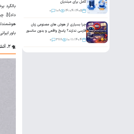
کامل برای مبتدیان
بالگرد بر
0
108
۱۴٫۰۴٫۱۴۰۵
داد[1
هوشمندان 
چرا بسیاری از هوش های مصنوعی زبان
فارسی ندارند؟ پاسخ واقعی و بدون سانسور
باور ایرا
0
378
۱۰٫۱۱٫۱۴۰۴
🛸 ۲. آتش خودی کویت (مارچ ۲۰۲۶): خطایی هماهنگ از پیشرفته ترین سامانه های دنیا تحت نظر ناتو