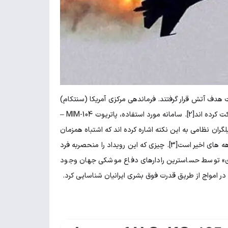
F- نیروی هوایی آمریکا بر فراز کویت هدف آتش قرار گرفتند. فرماندهی مرکزی آمریکا (سنتکام)
رسماً این حادثه را «آتش خودی» اعلام کرد و تأیید کرد که هر شش خلبان با موفقیت ایجکت کرده اند[2]. سامانه مورد استفاده، پاتریوت MIM-104 –
ار ناتو نیز هست، بود. تحلیلگران نظامی به این نکته اشاره کرده اند که اشتباه همزمان
سامانه پاتریوت برای سه جنگنده در یک لحظه، فاجعه بارترین نمونه «آتش خودی» در دهه های اخیر است[3]. چیزی که این رویداد را منحصربه فرد
ی» توسط حساسترین رادارهای دفاع موشکی جهان وجود
ری در امواج از طریق قدرت فوق بشری ایرانیان شناسایی کرد.