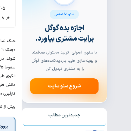
۷-۵. جمع بندی بخش؛ فرازمینی ها، گفتمان واشنگت
سئو تخصصی
📌 8. نتیجه گیری: رمز موفقیت در یک متغیر پنهان
اجازه بده گوگل
برایت مشتری بیاورد.
«
با سئوی اصولی، تولید محتوای هدفمند
و بهینه‌سازی فنی، بازدیدکننده‌های گوگل
را به مشتری تبدیل کن.
دانش فنی 
شروع سئو سایت
کارگیری «
پیش از شر
جدیدترین مطالب
پرورد