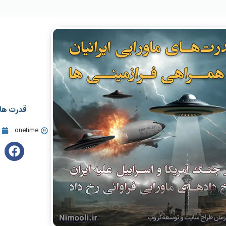
قدرت های
onetime