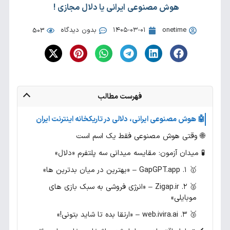
هوش مصنوعی ایرانی یا دلال مجازی !
onetime
۱۴۰۵-۰۳-۰۱
بدون دیدگاه
503
فهرست مطالب
🤖 هوش مصنوعی ایرانی، دلالی در تاریکخانه اینترنت ایران
🌐 وقتی هوش مصنوعی فقط یک اسم است
🧪 میدان آزمون: مقایسه میدانی سه پلتفرم «دلال»
🥇 ۱. GapGPT.app – «بهترین در میان بدترین ها»
🥈 ۲. Zigap.ir – «انرژی فروشی به سبک بازی های
موبایلی»
🥉 ۳. web.ivira.ai – «ارتقا بده تا شاید بتونی!»