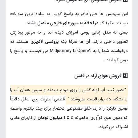
1️⃣ «هوش مصنوعی»ای که هوش ندارد
این سرویس ها حتی قادر به پاسخ گویی به ساده ترین سوالات
نیستند مگر آنکه
در لحظه به سرورهای خارجی متصل باشند
.
یعنی نه مدل زبانی بومی آموزش دیده اند و نه موتور پردازش
تصویر داخلی دارند. آن ها صرفاً یک
پروکسی لاکچری
هستند که
درخواست شما را به OpenAI یا Midjourney می فرستند و پاسخ را
برمی گردانند.
2️⃣ فروش هوای آزاد در قفس
تصور کنید آب لوله کشی را روی مردم ببندند و سپس همان آب را
با بشکه، ده برابر قیمت بفروشند.
قطعی اینترنت بین الملل دقیقاً
همین کارکرد را دارد:
خلق مصنوعی انحصار
برای چند پلتفرم واسطه
که بدون هیچ نوآوری، ماهیانه تا
۱.۵ میلیون تومان
از کاربران عادی
اشتراک می گیرند.