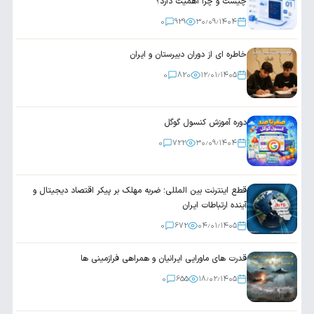
چیست و چرا اهمیت دارد؟
0
929
۳۰٫۰۹٫۱۴۰۴
خاطره ای از دوران دبیرستان و ایران
0
820
۱۲٫۰۱٫۱۴۰۵
دوره آموزش کنسول گوگل
0
722
۳۰٫۰۹٫۱۴۰۴
قطع اینترنت بین المللی؛ ضربه مهلک بر پیکر اقتصاد دیجیتال و
آینده ارتباطات ایران
0
672
۰۴٫۰۱٫۱۴۰۵
قدرت های ماورایی ایرانیان و همراهی فرازمینی ها
0
655
۱۸٫۰۲٫۱۴۰۵