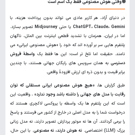
🌐 وقتی هوش مصنوعی فقط یک اسم است
در دنیای آزاد، هر کاربر عادی می تواند بدون پرداخت هزینه، با
ChatGPT، Claude، Gemini
یا حتی
Midjourney
تصویر بسازد.
اما در ایران، همزمان با تشدید قطعی اینترنت بین الملل، ناگهان
پلتفرم هایی سر بر آورده اند که خود را «هوش مصنوعی ایرانی» می
نامند. حقیقت اما تلخ تر است: این ها فقط یک
واسطهٔ فروش
دسترسی
به همان سرویس های رایگان جهانی هستند، با چندین
برابر قیمت و بدون ذره ای ارزش افزودهٔ واقعی.
طبق گزارش ها،
«هیچ هوش مصنوعی ایرانی مستقلی که توان
رقابت با مدل های جهانی را داشته باشد وجود ندارد» .
واقعیت این
است که این پلتفرم ها یک واسطه یا پروکسی لاکچری هستند که
درخواست شما را به مدل اصلی در خارج از کشور می فرستند و پاسخ
را برمی گردانند. آن ها نه موتور پردازش تصویر دارند، نه مدل زبانی
بزرگ (LLM) اختصاصی.
نه هوش دارند، نه مصنوعی
. با این حال،