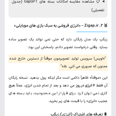
📋 مشاهده مقایسه امکانات بسته های GapGPT (جدول
تفصیلی)
🥈 ۲. Zigap.ir – «انرژی فروشی به سبک بازی های موبایلی»
زیگپ یک مدل رایگان دارد که حتی نمی تواند یک تصویر ساده
بسازد. وقتی درخواست تصویر دادم، پاسخش این بود:
«اوپس! سرویس تولید تصویرمون موقتاً از دسترس خارج شده.
ممنون که صبوری می کنی. 🙏»
این «موقتاً» ظاهراً دائمی است مگر اینکه پول بدهید. نسخه رایگان
آن فقط
۶ انرژی در روز
می دهد و بعد از تمام شدن انرژی، عملاً هیچ
کاری نمی توان کرد. برای فرار از این محدودیت، باید بسته های
عجیب «انرژی» را با قیمت های زیر بخرید.
🔋 تعرفه های اشتراک (انرژی) زیگپ