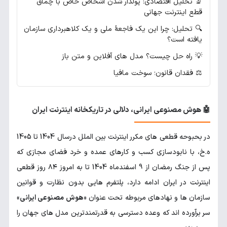
🔬 تحلیل اقتصادی: پولدار شدن اشخاص خاص با چماق
قطع اینترنت جهانی
🔍 تحلیل: چرا این یک فاجعهٔ ملی و یک کلاهبرداری سازمان
یافته است؟
💡 راه حل چیست؟ مدل های آفلاین و متن باز
⚖️ فقدان قانون؛ سوخت مافیا
🤖 هوش مصنوعی ایرانی، دلالی در تاریکخانه اینترنت ایران
در بحبوحه قطعی های مکرر اینترنت بین الملل درسال 1404 تا 1405
ه.خ، با نابودسازی کسب و کارهای عمده و خرد فضای مجازی که
پس از جنگ رمضان از 9 اسفندماه 1404 تا به امروز ۸۴ روز قطعی
اینترنت در ایران ادامه دارد، پلتفرم هایی بدون نظارت و قوانین
سازمان ها و نهادهای مربوطه تحت عنوان «
هوش مصنوعی ایرانی
»
سر برآورده اند که وعده دسترسی به قدرتمندترین مدل های جهان را