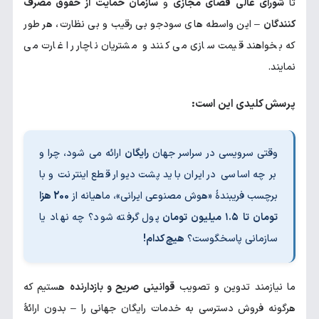
تا
شورای عالی فضای مجازی
و
سازمان حمایت از حقوق مصرف
کنندگان
– این واسطه های سودجو بی رقیب و بی نظارت، هر طور
که بخواهند قیمت سازی می کنند و مشتریان ناچار را غارت می
نمایند.
پرسش کلیدی این است:
وقتی سرویسی در سراسر جهان
رایگان
ارائه می شود، چرا و
بر چه اساسی در ایران باید پشت دیوار قطع اینترنت و با
برچسب فریبندهٔ «هوش مصنوعی ایرانی»، ماهیانه از
200 هزا
تومان تا ۱.۵ میلیون تومان
پول گرفته شود؟ چه نهاد یا
سازمانی پاسخگوست؟
هیچ کدام!
ما نیازمند تدوین و تصویب
قوانینی صریح و بازدارنده
هستیم که
هرگونه فروش دسترسی به خدمات رایگان جهانی را – بدون ارائهٔ