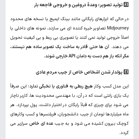
3️⃣ تولید تصویر: وعدهٔ دروغین و خروجی فاجعه بار
در حالی که ابزارهای رایگانی مانند بینگ ایمیج یا نسخه های محدود
Midjourney تصاویر خیره کننده ای می سازند، نمونه های داخلی یا
اصلاً خروجی تولید نمی کنند یا تصویری بی ربط و بی کیفیت تحویل
می دهند.
آن ها حتی قادر به ساخت یک تصویر ساده هم نیستند،
مگر آنکه باز هم دست به دامان API خارجی شوند.
4️⃣ پولدار شدن اشخاص خاص از جیب مردم عادی
این مدل کسب وکار
هیچ ربطی به فناوری یا نخبگی ندارد
؛ این صرفاً
یک بازی رانتی است که در آن، با مهندسی محدودیت ها، کاربر ناچار
می شود برای چیزی که قبلاً رایگان در اختیار داشت، پول بپردازد. هر
ماه میلیاردها تومان از جیب دانشجویان، فریلنسرها و کسب وکارهای
کوچک بیرون کشیده می شود و به جیب
عده ای خاص
سرازیر می
گردد.