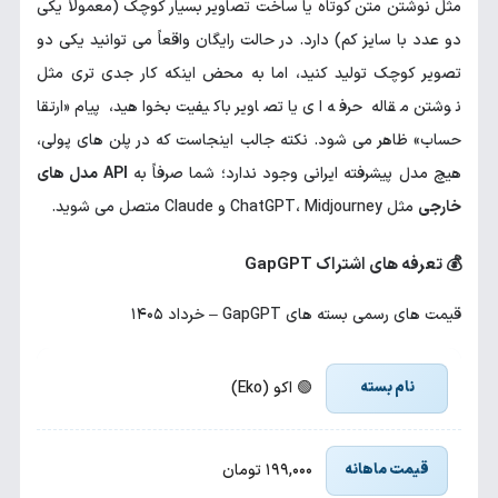
مثل نوشتن متن کوتاه یا ساخت تصاویر بسیار کوچک (معمولاً یکی
دو عدد با سایز کم) دارد. در حالت رایگان واقعاً می توانید یکی دو
تصویر کوچک تولید کنید، اما به محض اینکه کار جدی تری مثل
نوشتن مقاله حرفه ای یا تصاویر باکیفیت بخواهید، پیام «ارتقا
حساب» ظاهر می شود. نکته جالب اینجاست که در پلن های پولی،
هیچ مدل پیشرفته ایرانی وجود ندارد؛ شما صرفاً به
API مدل های
خارجی
مثل ChatGPT، Midjourney و Claude متصل می شوید.
💰 تعرفه های اشتراک GapGPT
قیمت های رسمی بسته های GapGPT – خرداد ۱۴۰۵
🟢 اکو (Eko)
۱۹۹,۰۰۰ تومان