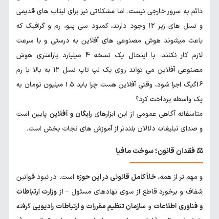
دائم به سرور خارجی نیست. اما مشکلاتی نیز برای لپتاپ های قدیمی
و نسل های زیر 12 وجود دارند، کمبود سی پیو، رم و گرافیک که
باعث میشوند هوش مصنوعی های آفلاین به درستی و با سرعت
لازم کار نکنند. با اینحال یک نسخه 4 میلیارد پارامتری هوش
مصنوعی آفلاین می تواند روی یک لپ تاپ نسل 12 به بالا با رم
16گیگ اجرا شود، وقتی آفلاین هست چرا باید ۱.۵ میلیون تومان به
یک واسطه پرداخت کرد؟
متاسفانه آگاهی عمومی از این ابزارهای
رایگان و آفلاین
پایین است
و صدای تبلیغات دلالان بلندتر از آموزش های نجات بخش است.
⚖️ فقدان قانون؛ سوخت مافیا
و مهم تر از همه،
خلأ کامل قانونی در این حوزه
است. در نبود قوانین
شفاف و برخورد قاطع از سوی نهادهای مسئول – از
وزارت ارتباطات
و فناوری اطلاعات
و
سازمان تنظیم مقررات و ارتباطات رادیویی
گرفته