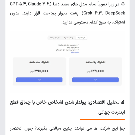
💢 در ویرا تقریباً تمام مدل های مفید دنیا (GPT-5.4, Claude 4.6,
Grok 4.3, DeepSeek) پشت دیوار پرداخت قرار دارند. بدون
اشتراک، به هیچ کدام دسترسی ندارید.
🔬 تحلیل اقتصادی: پولدار شدن اشخاص خاص با چماق قطع
اینترنت جهانی
چرا این شرکت ها می توانند چنین مبالغی بگیرند؟ چون
انحصار