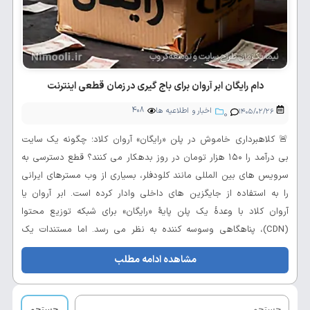
دام رایگان ابر آروان برای باج گیری در زمان قطعی اینترنت
اخبار و اطلاعیه ها
408
۱۴۰۵/۰۲/۲۶
0
🚨 کلاهبرداری خاموش در پلن «رایگان» آروان کلاد؛ چگونه یک سایت
بی درآمد را ۱۵۰ هزار تومان در روز بدهکار می کنند؟ قطع دسترسی به
سرویس های بین المللی مانند کلودفلر، بسیاری از وب مسترهای ایرانی
را به استفاده از جایگزین های داخلی وادار کرده است. ابر آروان یا
آروان کلاد با وعدهٔ یک پلن پایهٔ «رایگان» برای شبکه توزیع محتوا
(CDN)، پناهگاهی وسوسه کننده به نظر می رسد. اما مستندات یک
سایت موسیقی کاملاً رایگان و بدون تبلیغات نشان می دهد که این
مشاهده ادامه مطلب
شرکت چگونه پس از جذب کاربر، در زمان قطعی...