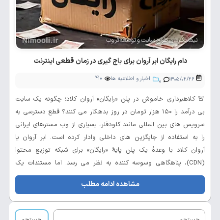
دام رایگان ابر آروان برای باج گیری در زمان قطعی اینترنت
اخبار و اطلاعیه ها
410
۱۴۰۵/۰۲/۲۶
0
🚨 کلاهبرداری خاموش در پلن «رایگان» آروان کلاد؛ چگونه یک سایت
بی درآمد را ۱۵۰ هزار تومان در روز بدهکار می کنند؟ قطع دسترسی به
سرویس های بین المللی مانند کلودفلر، بسیاری از وب مسترهای ایرانی
را به استفاده از جایگزین های داخلی وادار کرده است. ابر آروان یا
آروان کلاد با وعدهٔ یک پلن پایهٔ «رایگان» برای شبکه توزیع محتوا
(CDN)، پناهگاهی وسوسه کننده به نظر می رسد. اما مستندات یک
سایت موسیقی کاملاً رایگان و بدون تبلیغات نشان می دهد که این
مشاهده ادامه مطلب
شرکت چگونه پس از جذب کاربر، در زمان قطعی...