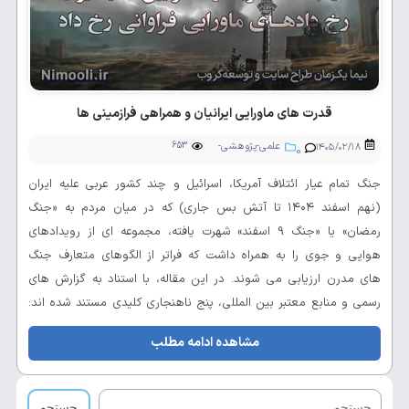
قدرت های ماورایی ایرانیان و همراهی فرازمینی ها
علمی-پژوهشی-
653
۱۴۰۵/۰۲/۱۸
0
تحلیلی
جنگ تمام عیار ائتلاف آمریکا، اسرائیل و چند کشور عربی علیه ایران
(نهم اسفند ۱۴۰۴ تا آتش بس جاری) که در میان مردم به «جنگ
رمضان» یا «جنگ 9 اسفند» شهرت یافته، مجموعه ای از رویدادهای
هوایی و جوی را به همراه داشت که فراتر از الگوهای متعارف جنگ
های مدرن ارزیابی می شوند. در این مقاله، با استناد به گزارش های
رسمی و منابع معتبر بین المللی، پنج ناهنجاری کلیدی مستند شده اند:
طوفان ناگهانی طبس (۱۹۸۰)، سقوط KC-135 در عراق بدون اصابت
مشاهده ادامه مطلب
موشک، آتش خودی سامانه پاتریوت کویت، تغییر اقلیمی تمام...