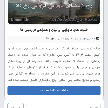
قدرت های ماورایی ایرانیان و همراهی فرازمینی ها
علمی-پژوهشی-
651
۱۴۰۵/۰۲/۱۸
0
تحلیلی
جنگ تمام عیار ائتلاف آمریکا، اسرائیل و چند کشور عربی علیه ایران
(نهم اسفند ۱۴۰۴ تا آتش بس جاری) که در میان مردم به «جنگ
رمضان» یا «جنگ 9 اسفند» شهرت یافته، مجموعه ای از رویدادهای
هوایی و جوی را به همراه داشت که فراتر از الگوهای متعارف جنگ
های مدرن ارزیابی می شوند. در این مقاله، با استناد به گزارش های
رسمی و منابع معتبر بین المللی، پنج ناهنجاری کلیدی مستند شده اند:
طوفان ناگهانی طبس (۱۹۸۰)، سقوط KC-135 در عراق بدون اصابت
مشاهده ادامه مطلب
موشک، آتش خودی سامانه پاتریوت کویت، تغییر اقلیمی تمام...