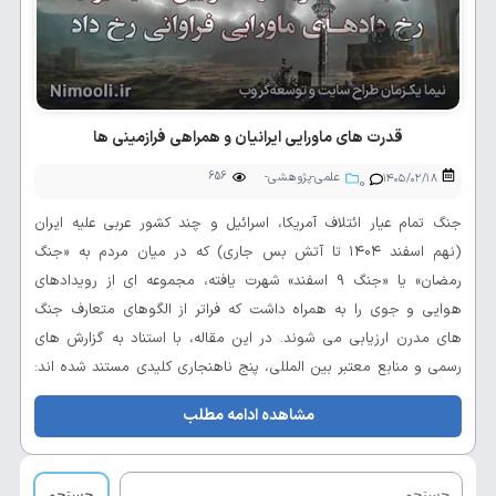
قدرت های ماورایی ایرانیان و همراهی فرازمینی ها
علمی-پژوهشی-
656
۱۴۰۵/۰۲/۱۸
0
تحلیلی
جنگ تمام عیار ائتلاف آمریکا، اسرائیل و چند کشور عربی علیه ایران
(نهم اسفند ۱۴۰۴ تا آتش بس جاری) که در میان مردم به «جنگ
رمضان» یا «جنگ 9 اسفند» شهرت یافته، مجموعه ای از رویدادهای
هوایی و جوی را به همراه داشت که فراتر از الگوهای متعارف جنگ
های مدرن ارزیابی می شوند. در این مقاله، با استناد به گزارش های
رسمی و منابع معتبر بین المللی، پنج ناهنجاری کلیدی مستند شده اند:
طوفان ناگهانی طبس (۱۹۸۰)، سقوط KC-135 در عراق بدون اصابت
مشاهده ادامه مطلب
موشک، آتش خودی سامانه پاتریوت کویت، تغییر اقلیمی تمام...